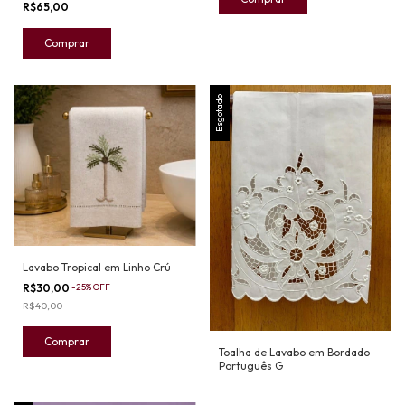
R$65,00
Esgotado
Lavabo Tropical em Linho Crú
R$30,00
-
25
%
OFF
R$40,00
Toalha de Lavabo em Bordado
Português G