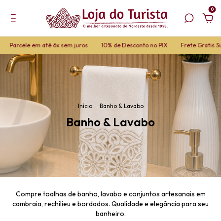
0
em até 6x sem juros
10% de Desconto no PIX
Frete Gratis Sul, Sudeste
Início
.
Banho & Lavabo
Banho & Lavabo
Compre toalhas de banho, lavabo e conjuntos artesanais em
cambraia, rechilieu e bordados. Qualidade e elegância para seu
banheiro.