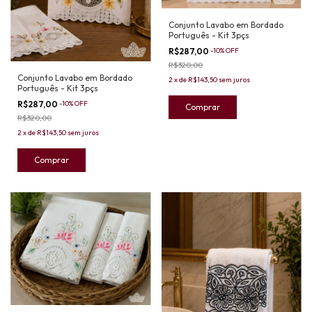
Conjunto Lavabo em Bordado
Português - Kit 3pçs
R$287,00
-
10
%
OFF
R$320,00
Conjunto Lavabo em Bordado
2
x
de
R$143,50
sem juros
Português - Kit 3pçs
R$287,00
-
10
%
OFF
R$320,00
2
x
de
R$143,50
sem juros