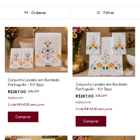
Ordenar
Filtrar
Conjunto Lavabo em Bordado
Conjunto Lavabo em Bordado
Português - Kit 3pçs
Português - Kit 3pçs
R$287,00
-
10
%
OFF
R$287,00
-
10
%
OFF
R$320,00
R$320,00
2
x
de
R$143,50
sem juros
2
x
de
R$143,50
sem juros