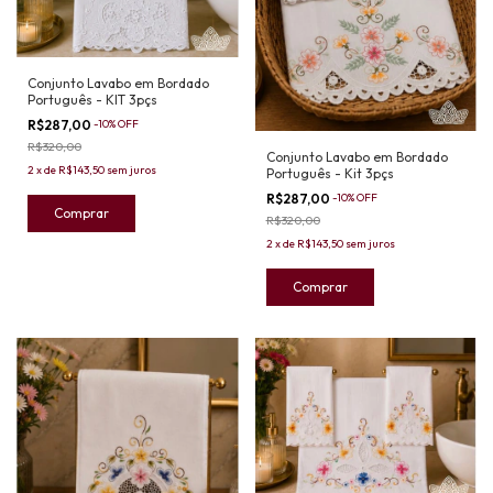
Conjunto Lavabo em Bordado
Português - KIT 3pçs
R$287,00
-
10
%
OFF
R$320,00
Conjunto Lavabo em Bordado
2
x
de
R$143,50
sem juros
Português - Kit 3pçs
R$287,00
-
10
%
OFF
R$320,00
2
x
de
R$143,50
sem juros