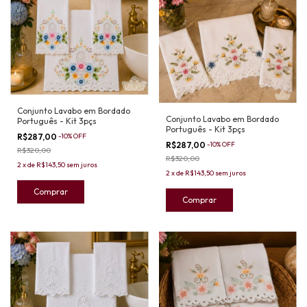
Conjunto Lavabo em Bordado
Conjunto Lavabo em Bordado
Português - Kit 3pçs
Português - Kit 3pçs
R$287,00
-
10
%
OFF
R$287,00
-
10
%
OFF
R$320,00
R$320,00
2
x
de
R$143,50
sem juros
2
x
de
R$143,50
sem juros