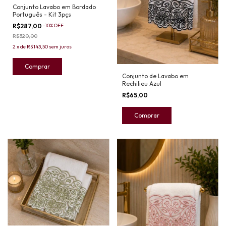
Conjunto Lavabo em Bordado
Português - Kit 3pçs
R$287,00
-
10
%
OFF
R$320,00
2
x
de
R$143,50
sem juros
Conjunto de Lavabo em
Rechilieu Azul‎ ‎ ‎ ‎ ‎ ‎ ‎ ‎ ‎ ‎ ‎ ‎ ‎ ‎ ‎ ‎ ‎ ‎ ‎ ‎ ‎ ‎ ‎ ‎ ‎
R$65,00